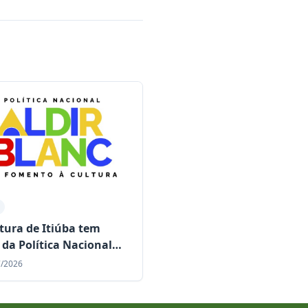
itura de Itiúba tem
 da Política Nacional
Blanc (PNAB – Ciclo II)
7/2026
itado e garante mais de
1 milhão para a cultura