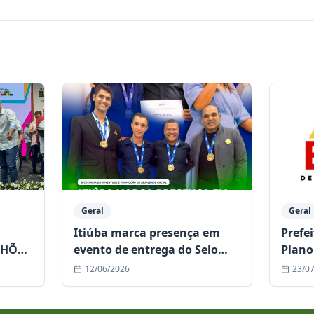
Geral
Geral
Prefe
Itiúba marca presença em
LHÕES
Plano
evento de entrega do Selo
al de
Aldir 
Amigo da Juventude Baiana,
23/0
12/06/2026
habil
em Feira de Santana
R$ 1,