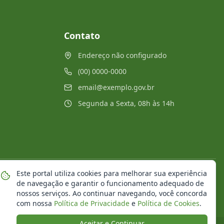
Contato
Endereço não configurado
(00) 0000-0000
email@exemplo.gov.br
Segunda a Sexta, 08h às 14h
Este portal utiliza cookies para melhorar sua experiência
Mapa do Site
Notícias
Transparência
de navegação e garantir o funcionamento adequado de
nossos serviços. Ao continuar navegando, você concorda
com nossa
Política de Privacidade
e
Política de Cookies
.
Aceitar e Continuar