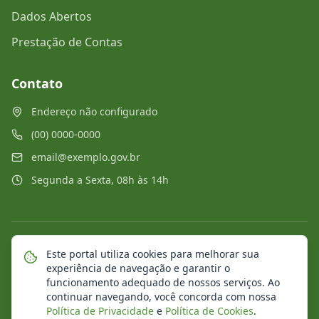
Dados Abertos
Prestação de Contas
Contato
Endereço não configurado
(00) 0000-0000
email@exemplo.gov.br
Segunda a Sexta, 08h às 14h
©
2026
Portal Municipal
. Todos os direitos reservados.
Este portal utiliza cookies para melhorar sua
experiência de navegação e garantir o
Mapa do Site
Notícias
Transparência
funcionamento adequado de nossos serviços. Ao
continuar navegando, você concorda com nossa
Política de Privacidade
e
Política de Cookies
.