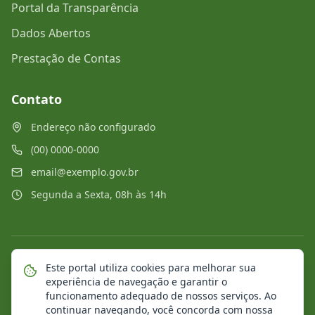
Portal da Transparência
Dados Abertos
Prestação de Contas
Contato
Endereço não configurado
(00) 0000-0000
email@exemplo.gov.br
Segunda a Sexta, 08h às 14h
©
2026
Portal Municipal
. Todos os direitos reservados.
Este portal utiliza cookies para melhorar sua
experiência de navegação e garantir o
Mapa do Site
Notícias
Transparência
funcionamento adequado de nossos serviços. Ao
continuar navegando, você concorda com nossa