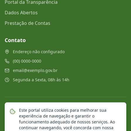
Portal da Transparência
Dados Abertos
Prestação de Contas
Contato
Endereço não configurado
(00) 0000-0000
email@exemplo.gov.br
Segunda a Sexta, 08h às 14h
©
2026
Portal Municipal
. Todos os direitos reservados.
Este portal utiliza cookies para melhorar sua
experiência de navegação e garantir o
Mapa do Site
Notícias
Transparência
funcionamento adequado de nossos serviços. Ao
continuar navegando, você concorda com nossa